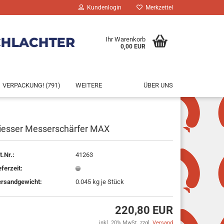
Kundenlogin
Merkzettel
Ihr Warenkorb
0,00 EUR
VERPACKUNG! (791)
WEITERE
ÜBER UNS
iesser Messerschärfer MAX
rstellen
t.Nr.:
41263
rt vergessen?
eferzeit:
rsandgewicht:
0.045
kg je Stück
220,80 EUR
inkl. 20% MwSt. zzgl.
Versand