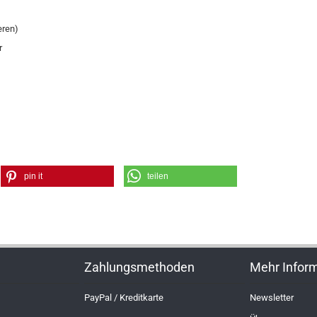
eren)
r
pin it
teilen
Zahlungsmethoden
Mehr Infor
PayPal / Kreditkarte
Newsletter