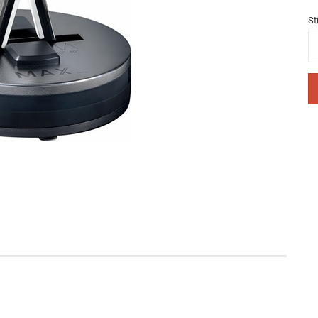
St
St