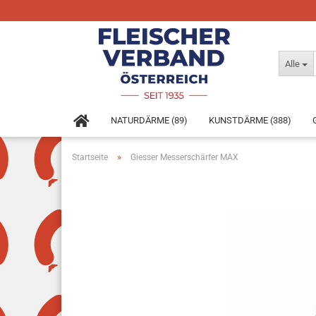
Alle
NATURDÄRME (89)
KUNSTDÄRME (388)
»
Startseite
Giesser Messerschärfer MAX