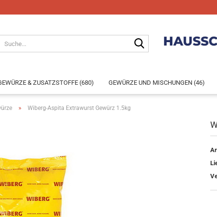
GEWÜRZE & ZUSATZSTOFFE (680)
GEWÜRZE UND MISCHUNGEN (46)
»
würze
Wiberg-Aspita Extrawurst Gewürz 1.5kg
W
Konto e
Ar
Passwo
Li
Ve