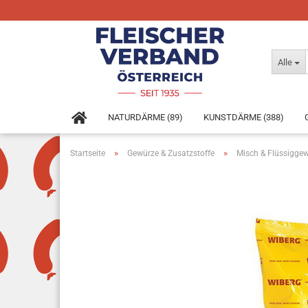
Alle
NATURDÄRME (89)
KUNSTDÄRME (388)
»
»
Startseite
Gewürze & Zusatzstoffe
Misch & Flüssigge