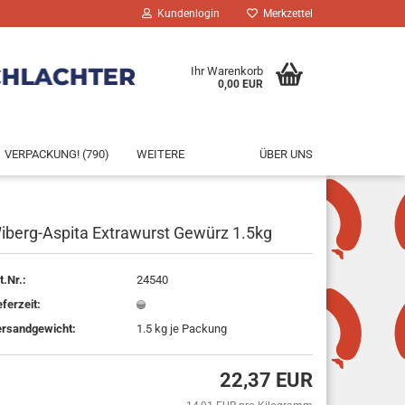
Kundenlogin
Merkzettel
Ihr Warenkorb
0,00 EUR
VERPACKUNG! (790)
WEITERE
ÜBER UNS
iberg-Aspita Extrawurst Gewürz 1.5kg
rstellen
t.Nr.:
24540
rt vergessen?
eferzeit:
rsandgewicht:
1.5
kg je Packung
22,37 EUR