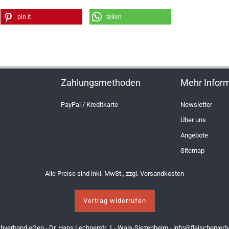
pin it
teilen
Zahlungsmethoden
Mehr Infor
PayPal / Kreditkarte
Newsletter
Über uns
Angebote
Sitemap
Alle Preise sind inkl. MwSt., zzgl.
Versandkosten
Vertrag widerrufen
chverband eGen - Dr. Hans Lechnerstr. 1 - Wals-Siezenheim -
info@fleischerverb