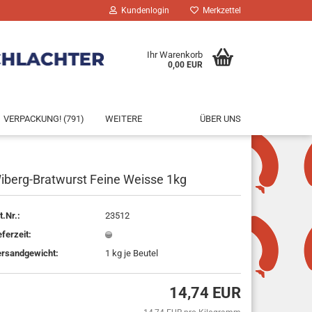
Kundenlogin
Merkzettel
Ihr Warenkorb
0,00 EUR
VERPACKUNG! (791)
WEITERE
ÜBER UNS
iberg-Bratwurst Feine Weisse 1kg
rstellen
t.Nr.:
23512
rt vergessen?
eferzeit:
rsandgewicht:
1
kg je Beutel
14,74 EUR