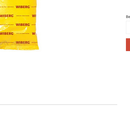
Be
Be