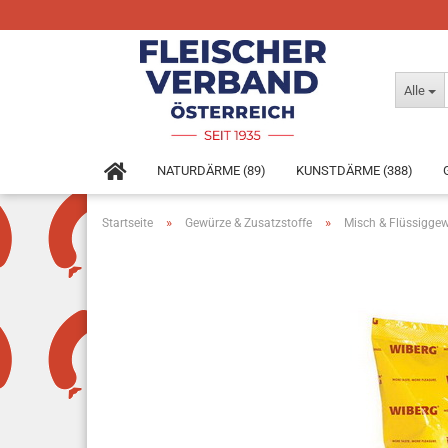
Alle
NATURDÄRME (89)
KUNSTDÄRME (388)
»
»
Startseite
Gewürze & Zusatzstoffe
Misch & Flüssigge