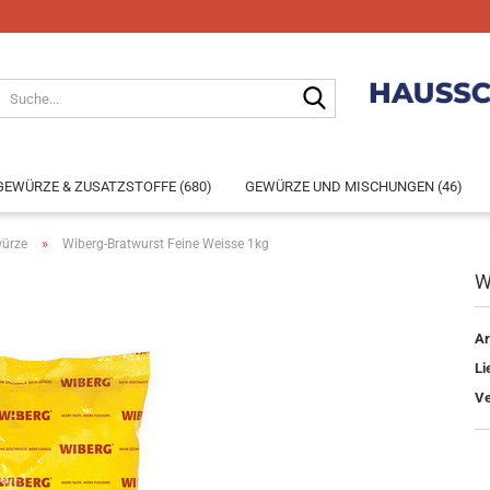
GEWÜRZE & ZUSATZSTOFFE (680)
GEWÜRZE UND MISCHUNGEN (46)
»
würze
Wiberg-Bratwurst Feine Weisse 1kg
W
Konto e
Ar
Passwo
Li
Ve