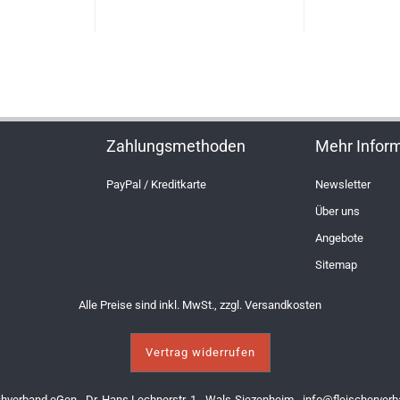
Zahlungsmethoden
Mehr Infor
PayPal / Kreditkarte
Newsletter
Über uns
Angebote
Sitemap
Alle Preise sind inkl. MwSt., zzgl.
Versandkosten
Vertrag widerrufen
chverband eGen - Dr. Hans Lechnerstr. 1 - Wals-Siezenheim -
info@fleischerverb