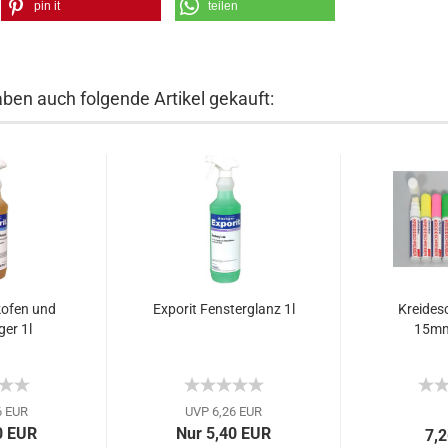
pin it
teilen
aben auch folgende Artikel gekauft:
kofen und
Exporit Fensterglanz 1l
Kreides
ger 1l
15m
6 EUR
UVP 6,26 EUR
0 EUR
Nur 5,40 EUR
7,