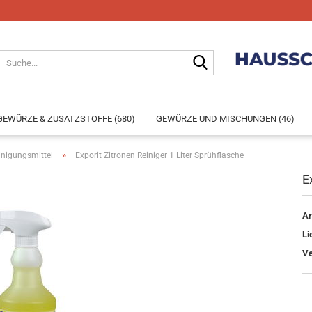
GEWÜRZE & ZUSATZSTOFFE (680)
GEWÜRZE UND MISCHUNGEN (46)
»
inigungsmittel
Exporit Zitronen Reiniger 1 Liter Sprühflasche
E
Konto e
Ar
Passwo
Li
Ve