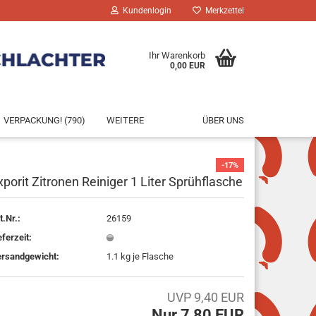
Kundenlogin
Merkzettel
Ihr Warenkorb
0,00 EUR
VERPACKUNG! (790)
WEITERE
ÜBER UNS
-17%
xporit Zitronen Reiniger 1 Liter Sprühflasche
rstellen
t.Nr.:
26159
rt vergessen?
eferzeit:
rsandgewicht:
1.1
kg je Flasche
UVP 9,40 EUR
Nur 7,80 EUR