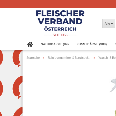
Alle
NATURDÄRME (89)
KUNSTDÄRME (388)
»
»
Startseite
Reinigungsmittel & Berufsbekl.
Wasch- & Re