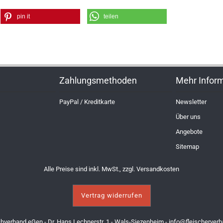
pin it
teilen
Zahlungsmethoden
Mehr Infor
PayPal / Kreditkarte
Newsletter
Über uns
Angebote
Sitemap
Alle Preise sind inkl. MwSt., zzgl.
Versandkosten
Vertrag widerrufen
chverband eGen - Dr. Hans Lechnerstr. 1 - Wals-Siezenheim -
info@fleischerverb