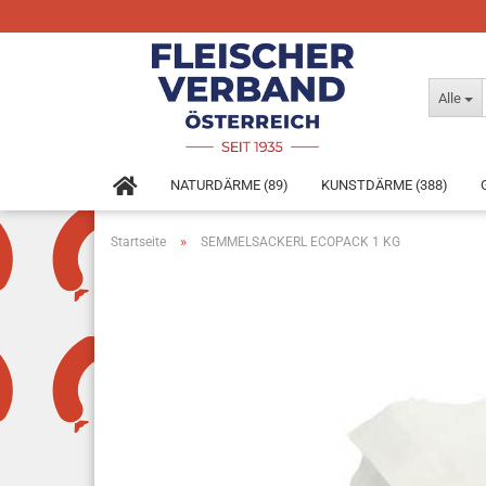
Alle
NATURDÄRME (89)
KUNSTDÄRME (388)
»
Startseite
SEMMELSACKERL ECOPACK 1 KG