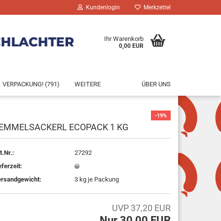
Kundenlogin
Merkzettel
Ihr Warenkorb
0,00 EUR
VERPACKUNG! (791)
WEITERE
ÜBER UNS
-19%
EMMELSACKERL ECOPACK 1 KG
rstellen
t.Nr.:
27292
rt vergessen?
eferzeit:
rsandgewicht:
3
kg je Packung
UVP 37,20 EUR
Nur 30,00 EUR